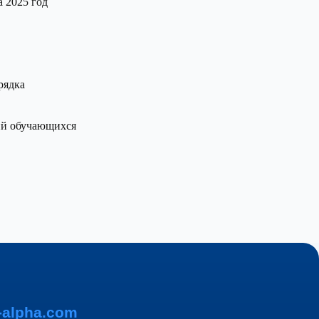
а 2025 год
рядка
ий обучающихся
m