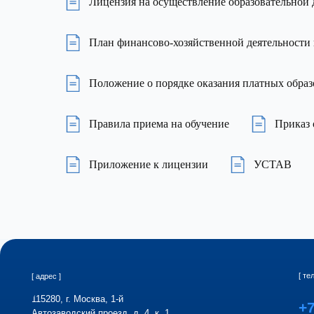
Лицензия на осуществление образовательной 
План финансово-хозяйственной деятельности 
Положение о порядке оказания платных образ
Правила приема на обучение
Приказ 
Приложение к лицензии
УСТАВ
[ телефон ]
[ адрес ]
115280, г. Москва, 1-й
+7 (495
Автозаводский проезд, д. 4, к. 1.
[ основное ]
[ учебный цент