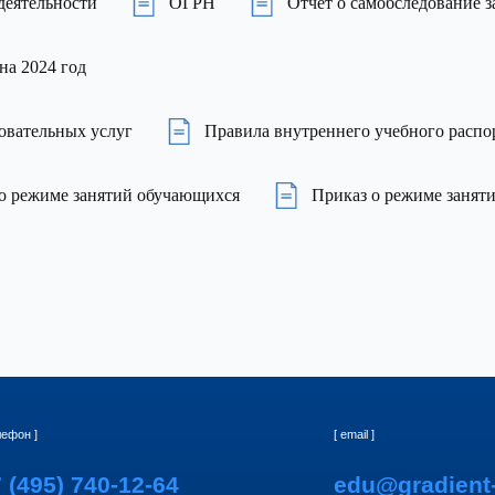
деятельности
ОГРН
Отчет о самобследование з
на 2024 год
овательных услуг
Правила внутреннего учебного распо
о режиме занятий обучающихся
Приказ о режиме занят
[ email ]
) 740-12-64
edu@gradient-alpha.co
р ]
[ Документы ]