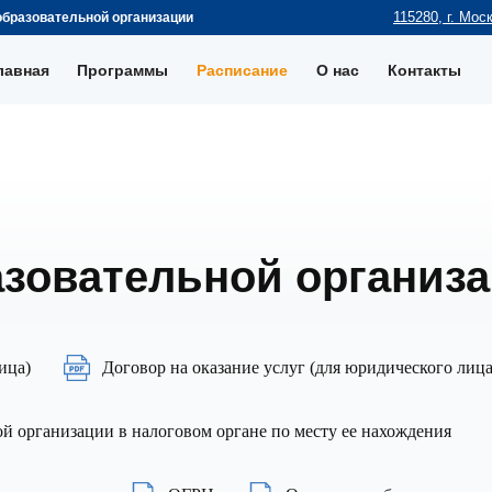
115280, г. Моск
образовательной организации
лавная
Программы
Расписание
О нас
Контакты
азовательной организ
ица)
Договор на оказание услуг (для юридического лица
ой организации в налоговом органе по месту ее нахождения